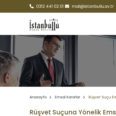
0312 441 02 01
mail@istanbullu.av.tr
Anasayfa
Emsal Kararlar
Rüşvet Suçu Em
Rüşvet Suçuna Yönelik Ems