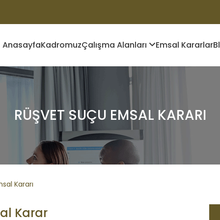
Anasayfa
Kadromuz
Çalışma Alanları
Emsal Kararlar
B
RÜŞVET SUÇU EMSAL KARARI
sal Kararı
al Karar