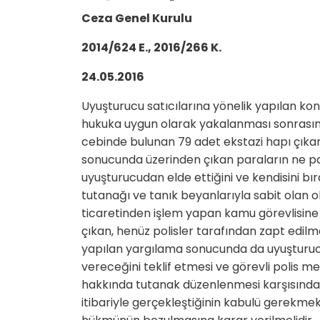
Ceza Genel Kurulu
2014/624 E., 2016/266 K.
24.05.2016
Uyuşturucu satıcılarına yönelik yapılan kon
hukuka uygun olarak yakalanması sonrasın
cebinde bulunan 79 adet ekstazi hapı çıkar
sonucunda üzerinden çıkan paraların ne pa
uyuşturucudan elde ettiğini ve kendisini bı
tutanağı ve tanık beyanlarıyla sabit olan
ticaretinden işlem yapan kamu görevlisine
çıkan, henüz polisler tarafından zapt edi
yapılan yargılama sonucunda da uyuşturucu
vereceğini teklif etmesi ve görevli polis 
hakkında tutanak düzenlenmesi karşısında
itibariyle gerçekleştiğinin kabulü gerekme