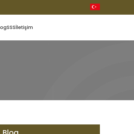
log
SSS
İletişim
Blog