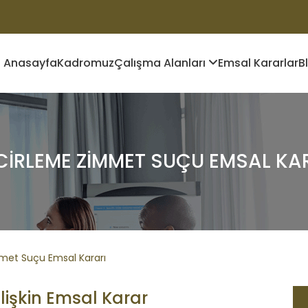
Anasayfa
Kadromuz
Çalışma Alanları
Emsal Kararlar
B
CIRLEME ZIMMET SUÇU EMSAL KA
met Suçu Emsal Kararı
lişkin Emsal Karar