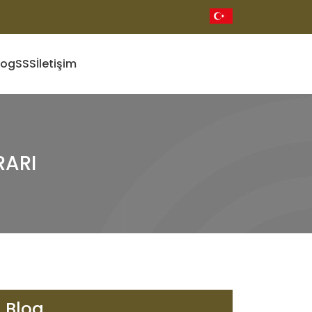
log
SSS
İletişim
RARI
Blog