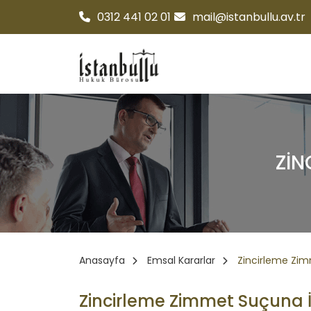
0312 441 02 01
mail@istanbullu.av.tr
ZIN
Anasayfa
Emsal Kararlar
Zincirleme Zim
Zincirleme Zimmet Suçuna İ